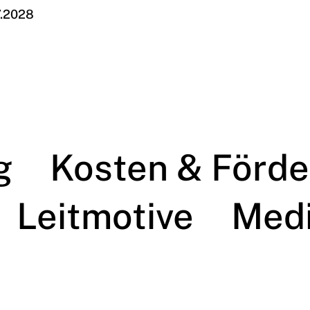
7.2028
g
Kosten & Förd
Leitmotive
Med