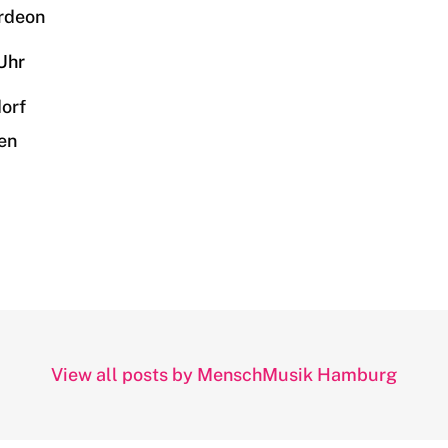
rdeon
 Uhr
orf
ten
View all posts by MenschMusik Hamburg