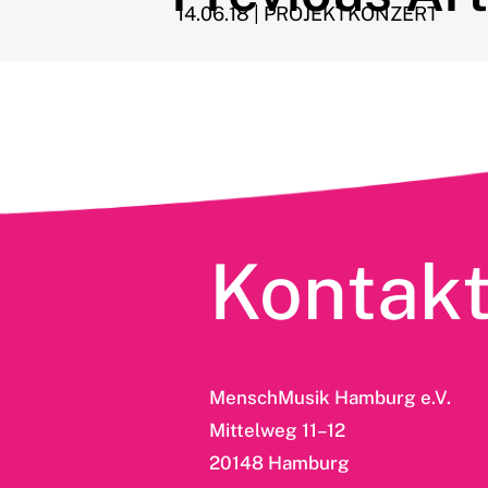
14.06.18 | PROJEKTKONZERT
Kontak
MenschMusik Hamburg e.V.
Mittelweg 11–12
20148 Hamburg