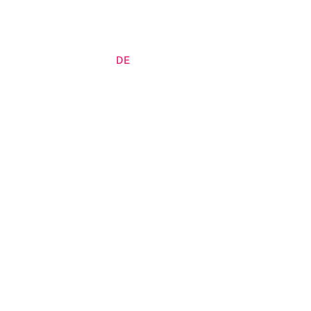
ES
EN
DE
LOGIN