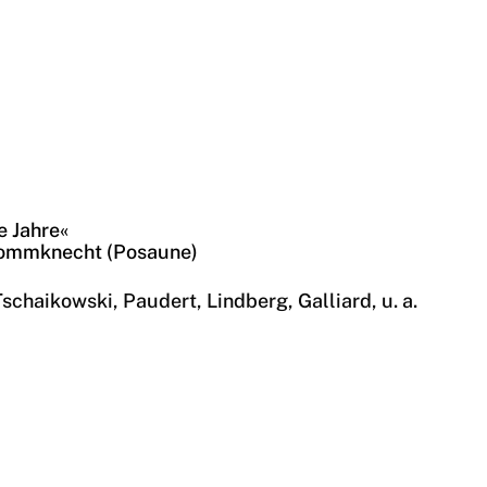
6.18 | Projektko
e Jahre«
Frommknecht (Posaune)
schaikowski, Paudert, Lindberg, Galliard, u. a.