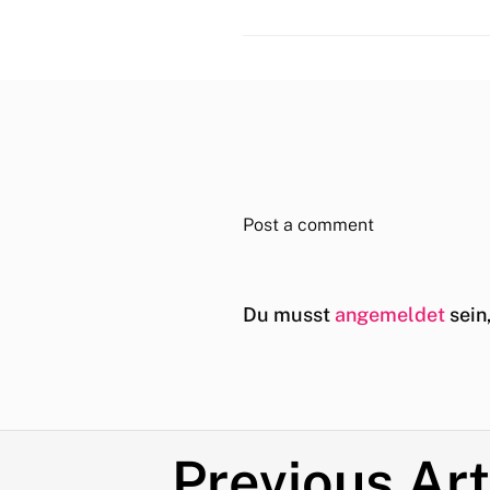
Post a comment
Du musst
angemeldet
sein
Previous Art