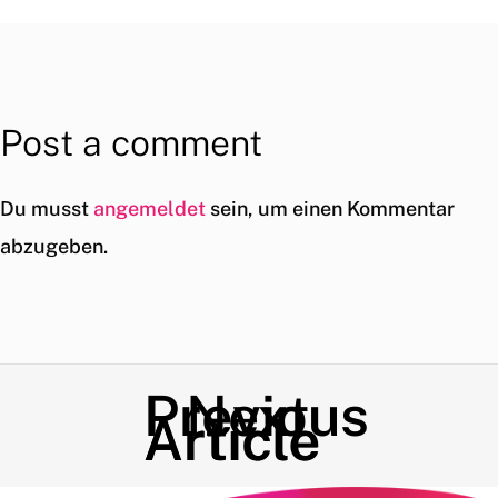
Post a comment
Du musst
angemeldet
sein, um einen Kommentar
abzugeben.
Previous
Next
Article
Article