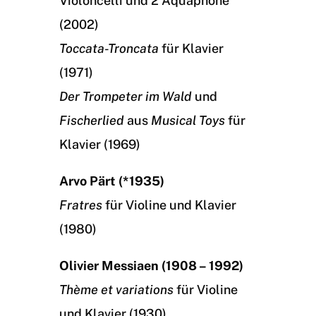
Violoncelli und 2 Aquaphone
(2002)
Toccata-Troncata
für Klavier
(1971)
Der Trompeter im Wald
und
Fischerlied
aus
Musical Toys
für
Klavier (1969)
Arvo Pärt (*1935)
Fratres
für Violine und Klavier
(1980)
Olivier Messiaen (1908 – 1992)
Thème et variations
für Violine
und Klavier (1930)