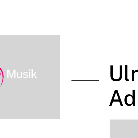
Ul
Ad