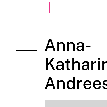
Anna-
Kathari
Andree