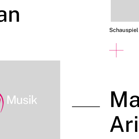
an
Schauspiel
Ma
Ar