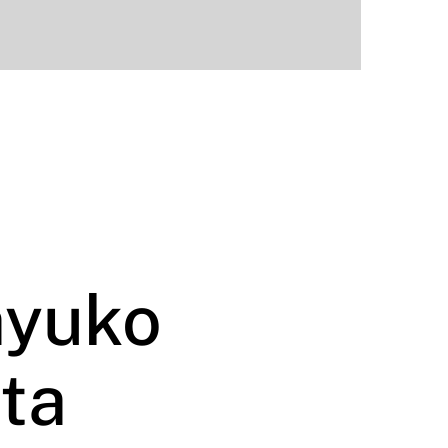
yuko
ita