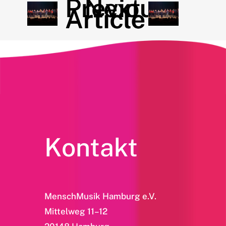
Previous
Next
Article
Article
Kontakt
MenschMusik Hamburg e.V.
Mittelweg 11–12