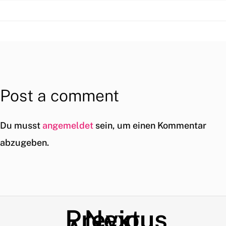
Post a comment
Du musst
angemeldet
sein, um einen Kommentar
abzugeben.
Previous
Next