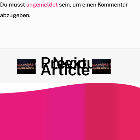
Du musst
angemeldet
sein, um einen Kommentar
abzugeben.
Previous
Next
Article
Article